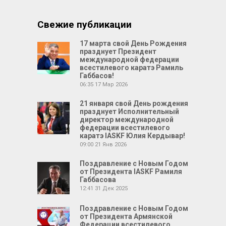
Свежие публикации
17 марта свой День Рождения
празднует Президент
международной федерации
всестилевого каратэ Рамиль
Габбасов!
06:35
17 Мар 2026
21 января свой День рождения
празднует Исполнительный
директор международной
федерации всестилевого
каратэ IASKF Юлия Кердывар!
09:00
21 Янв 2026
Поздравление с Новым Годом
от Президента IASKF Рамиля
Габбасова
12:41
31 Дек 2025
Поздравление с Новым Годом
от Президента Армянской
Федерации всестилевого