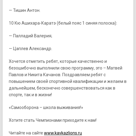
— Тишин Антон.
10 Кю Ашихара-Каратэ (белый пояс 1 синяя полоска):
— Палладий Валерия;
— Цаплев Александр.
Хочется отметить ребят, которые качественно и
безошибочно выполнили свою программу, это – Матвей
Павлов и Никита Качанов. Поздравляем ребят с
повышением своей спортивной квалификации и желаем в
дальнейшем, бесконечно совершенствоваться как в
спорте, так и в жизни!
«Самооборона – школа выживания!»
Хотите стать Чемпионами приходите к нам!
Читайте на сайте
www.kavkazlions.ru