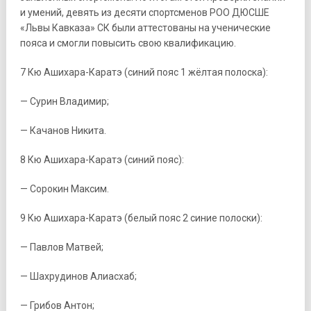
и умений, девять из десяти спортсменов РОО ДЮСШЕ
«Львы Кавказа» СК были аттестованы на ученические
пояса и смогли повысить свою квалификацию.
7 Кю Ашихара-Каратэ (синий пояс 1 жёлтая полоска):
— Сурин Владимир;
— Качанов Никита.
8 Кю Ашихара-Каратэ (синий пояс):
— Сорокин Максим.
9 Кю Ашихара-Каратэ (белый пояс 2 синие полоски):
— Павлов Матвей;
— Шахрудинов Алиасхаб;
— Грибов Антон;