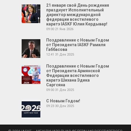
21 января свой День рождения
празднует Исполнительный
директор международной
федерации всестилевого
каратэ IASKF Юлия Кердывар!
09:00
21 Янв 2026
Поздравление с Новым Годом
от Президента IASKF Рамиля
Габбасова
12:41
31 Дек 2025
Поздравление с Новым Годом
от Президента Армянской
Федерации всестилевого
каратэ Шихана Эдика
Саргсяна
09:00
31 Дек 2025
С Новым Годом!
09:23
30 Дек 2025