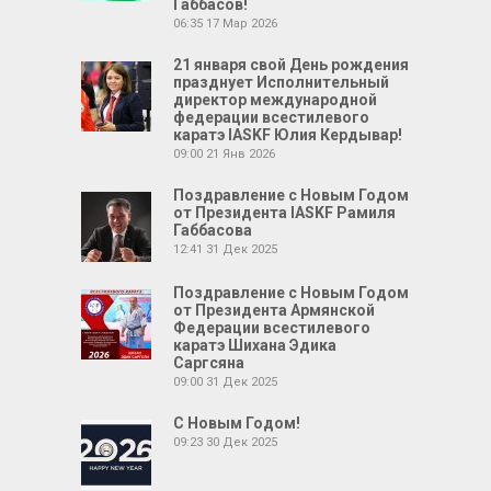
Габбасов!
06:35
17 Мар 2026
21 января свой День рождения
празднует Исполнительный
директор международной
федерации всестилевого
каратэ IASKF Юлия Кердывар!
09:00
21 Янв 2026
Поздравление с Новым Годом
от Президента IASKF Рамиля
Габбасова
12:41
31 Дек 2025
Поздравление с Новым Годом
от Президента Армянской
Федерации всестилевого
каратэ Шихана Эдика
Саргсяна
09:00
31 Дек 2025
С Новым Годом!
09:23
30 Дек 2025