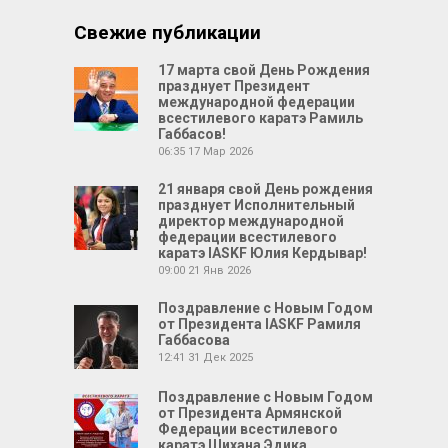
Свежие публикации
17 марта свой День Рождения
празднует Президент
международной федерации
всестилевого каратэ Рамиль
Габбасов!
06:35
17 Мар 2026
21 января свой День рождения
празднует Исполнительный
директор международной
федерации всестилевого
каратэ IASKF Юлия Кердывар!
09:00
21 Янв 2026
Поздравление с Новым Годом
от Президента IASKF Рамиля
Габбасова
12:41
31 Дек 2025
Поздравление с Новым Годом
от Президента Армянской
Федерации всестилевого
каратэ Шихана Эдика