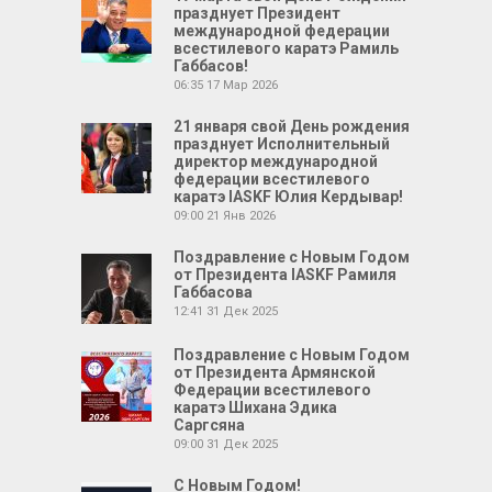
празднует Президент
международной федерации
всестилевого каратэ Рамиль
Габбасов!
06:35
17 Мар 2026
21 января свой День рождения
празднует Исполнительный
директор международной
федерации всестилевого
каратэ IASKF Юлия Кердывар!
09:00
21 Янв 2026
Поздравление с Новым Годом
от Президента IASKF Рамиля
Габбасова
12:41
31 Дек 2025
Поздравление с Новым Годом
от Президента Армянской
Федерации всестилевого
каратэ Шихана Эдика
Саргсяна
09:00
31 Дек 2025
С Новым Годом!