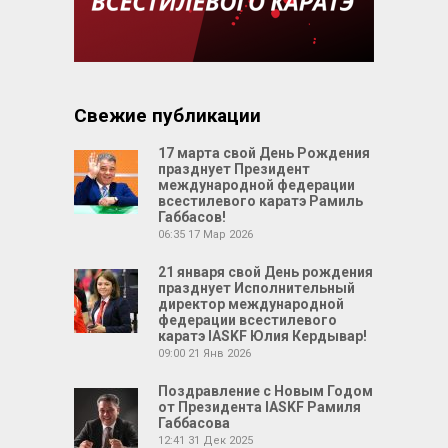
Свежие публикации
17 марта свой День Рождения
празднует Президент
международной федерации
всестилевого каратэ Рамиль
Габбасов!
06:35
17 Мар 2026
21 января свой День рождения
празднует Исполнительный
директор международной
федерации всестилевого
каратэ IASKF Юлия Кердывар!
09:00
21 Янв 2026
Поздравление с Новым Годом
от Президента IASKF Рамиля
Габбасова
12:41
31 Дек 2025