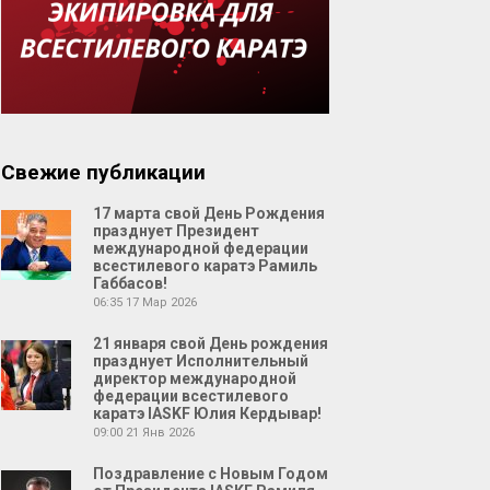
Свежие публикации
17 марта свой День Рождения
празднует Президент
международной федерации
всестилевого каратэ Рамиль
Габбасов!
06:35
17 Мар 2026
21 января свой День рождения
празднует Исполнительный
директор международной
федерации всестилевого
каратэ IASKF Юлия Кердывар!
09:00
21 Янв 2026
Поздравление с Новым Годом