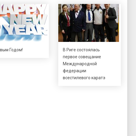
овым Годом!
В Риге состоялась
первое совещание
Международной
федерации
всестилевого каратэ