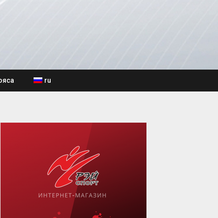
ояса
ru