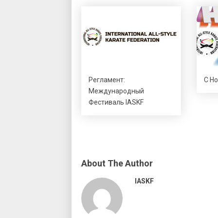
Регламент:
С Н
Международный
Фестиваль IASKF
About The Author
IASKF