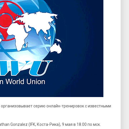
 организовывает серию онлайн-тренировок с известными
han Gonzalez (IFK, Коста-Рика), 9 мая в 18.00 по мск.