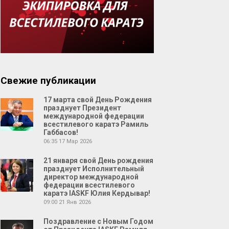
Свежие публикации
17 марта свой День Рождения
празднует Президент
международной федерации
всестилевого каратэ Рамиль
Габбасов!
06:35
17 Мар 2026
21 января свой День рождения
празднует Исполнительный
директор международной
федерации всестилевого
каратэ IASKF Юлия Кердывар!
09:00
21 Янв 2026
Поздравление с Новым Годом