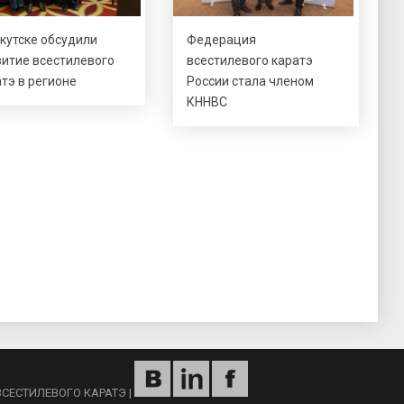
кутске обсудили
Федерация
витие всестилевого
всестилевого каратэ
тэ в регионе
России стала членом
КННВС
ВСЕСТИЛЕВОГО КАРАТЭ
|