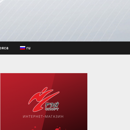
ояса
ru