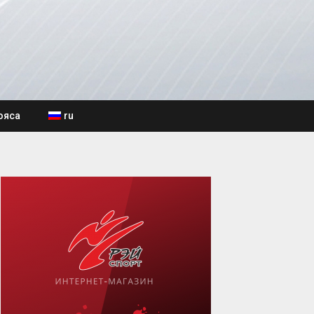
ояса
ru