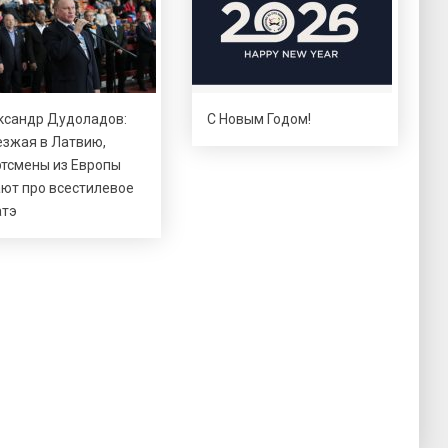
ксандр Дудоладов:
С Новым Годом!
езжая в Латвию,
ртсмены из Европы
ают про всестилевое
атэ