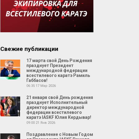
Свежие публикации
17 марта свой День Рождения
празднует Президент
международной федерации
всестилевого каратэ Рамиль
Габбасов!
06:35
17 Мар 2026
21 января свой День рождения
празднует Исполнительный
директор международной
федерации всестилевого
каратэ IASKF Юлия Кердывар!
09:00
21 Янв 2026
Поздравление с Новым Годом