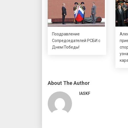
Поздравление
Але
Сопредседателей РСБИ с
при
Днем Победы!
спо
узн
кар
About The Author
IASKF