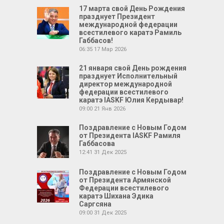
17 марта свой День Рождения
празднует Президент
международной федерации
всестилевого каратэ Рамиль
Габбасов!
06:35
17 Мар 2026
21 января свой День рождения
празднует Исполнительный
директор международной
федерации всестилевого
каратэ IASKF Юлия Кердывар!
09:00
21 Янв 2026
Поздравление с Новым Годом
от Президента IASKF Рамиля
Габбасова
12:41
31 Дек 2025
Поздравление с Новым Годом
от Президента Армянской
Федерации всестилевого
каратэ Шихана Эдика
Саргсяна
09:00
31 Дек 2025