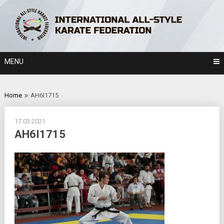
Skip
to
content
MENU
Home
AH6I1715
17.03.2021
AH6I1715