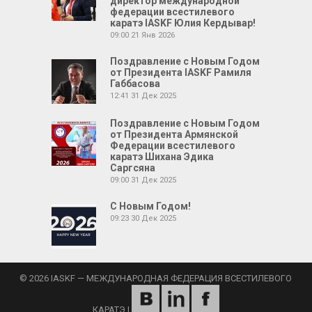
директор международной
федерации всестилевого
каратэ IASKF Юлия Кердывар!
09:00
21 Янв 2026
Поздравление с Новым Годом
от Президента IASKF Рамиля
Габбасова
12:41
31 Дек 2025
Поздравление с Новым Годом
от Президента Армянской
Федерации всестилевого
каратэ Шихана Эдика
Саргсяна
09:00
31 Дек 2025
С Новым Годом!
09:23
30 Дек 2025
© 2026 IASKF — МЕЖДУНАРОДНАЯ ФЕДЕРАЦИЯ ВСЕСТИЛЕВОГО
КАРАТЭ
|