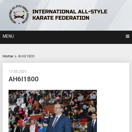
Skip
to
content
MENU
Home
AH6I1800
17.03.2021
AH6I1800