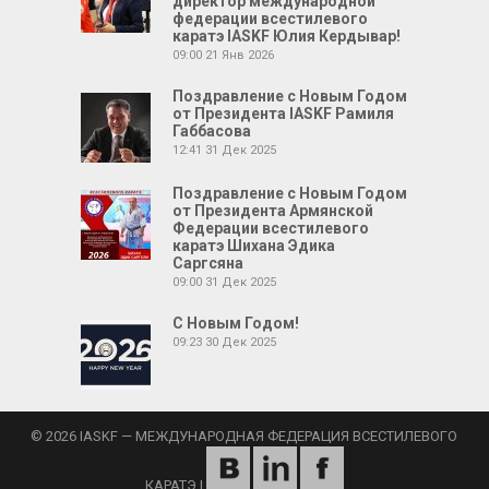
директор международной
федерации всестилевого
каратэ IASKF Юлия Кердывар!
09:00
21 Янв 2026
Поздравление с Новым Годом
от Президента IASKF Рамиля
Габбасова
12:41
31 Дек 2025
Поздравление с Новым Годом
от Президента Армянской
Федерации всестилевого
каратэ Шихана Эдика
Саргсяна
09:00
31 Дек 2025
С Новым Годом!
09:23
30 Дек 2025
© 2026 IASKF — МЕЖДУНАРОДНАЯ ФЕДЕРАЦИЯ ВСЕСТИЛЕВОГО
КАРАТЭ
|