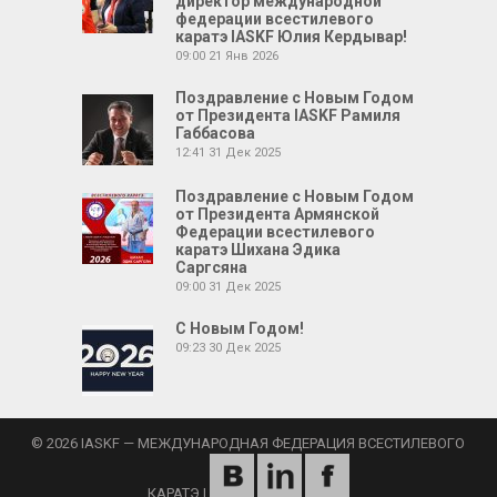
директор международной
федерации всестилевого
каратэ IASKF Юлия Кердывар!
09:00
21 Янв 2026
Поздравление с Новым Годом
от Президента IASKF Рамиля
Габбасова
12:41
31 Дек 2025
Поздравление с Новым Годом
от Президента Армянской
Федерации всестилевого
каратэ Шихана Эдика
Саргсяна
09:00
31 Дек 2025
С Новым Годом!
09:23
30 Дек 2025
© 2026 IASKF — МЕЖДУНАРОДНАЯ ФЕДЕРАЦИЯ ВСЕСТИЛЕВОГО
КАРАТЭ
|