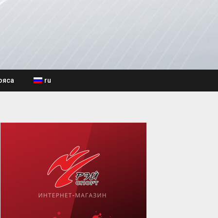
ояса
ru