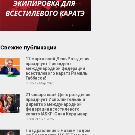
Свежие публикации
17 марта свой День Рождения
празднует Президент
международной федерации
всестилевого каратэ Рамиль
Габбасов!
06:35
17 Мар 2026
21 января свой День рождения
празднует Исполнительный
директор международной
федерации всестилевого
каратэ IASKF Юлия Кердывар!
09:00
21 Янв 2026
Поздравление с Новым Годом