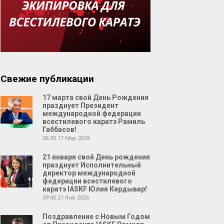
Свежие публикации
17 марта свой День Рождения
празднует Президент
международной федерации
всестилевого каратэ Рамиль
Габбасов!
06:35
17 Мар 2026
21 января свой День рождения
празднует Исполнительный
директор международной
федерации всестилевого
каратэ IASKF Юлия Кердывар!
09:00
21 Янв 2026
Поздравление с Новым Годом