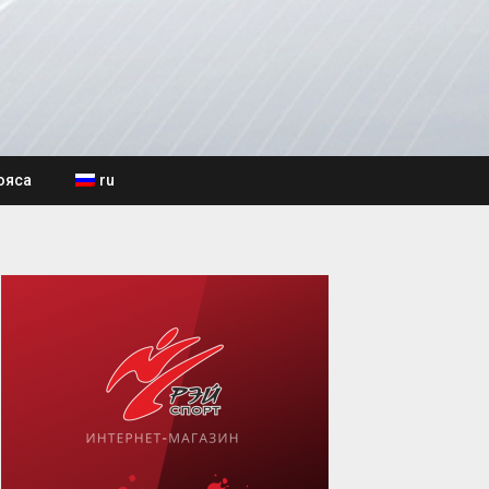
ояса
ru