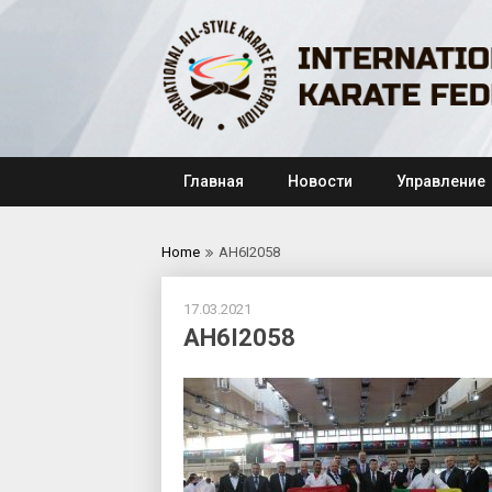
Skip
to
content
Главная
Новости
Управление
Home
AH6I2058
17.03.2021
AH6I2058