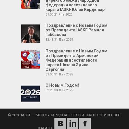
директор международной
федерации всестилевого
каратэ IASKF Юлия Кердывар!
09:00
21 Янв 2026
Поздравление с Новым Годом
от Президента IASKF Рамиля
Габбасова
12:41
31 Дек 2025
Поздравление с Новым Годом
от Президента Армянской
Федерации всестилевого
каратэ Шихана Эдика
Саргсяна
09:00
31 Дек 2025
С Новым Годом!
09:23
30 Дек 2025
© 2026 IASKF — МЕЖДУНАРОДНАЯ ФЕДЕРАЦИЯ ВСЕСТИЛЕВОГО
КАРАТЭ
|