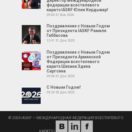
директор международной
федерации всестилевого
каратэ IASKF Юлия Кердывар!
09:00
21 Янв 2026
Поздравление с Новым Годом
от Президента IASKF Рамиля
Габбасова
12:41
31 Дек 2025
Поздравление с Новым Годом
от Президента Армянской
Федерации всестилевого
каратэ Шихана Эдика
Саргсяна
09:00
31 Дек 2025
С Новым Годом!
09:23
30 Дек 2025
© 2026 IASKF — МЕЖДУНАРОДНАЯ ФЕДЕРАЦИЯ ВСЕСТИЛЕВОГО
КАРАТЭ
|