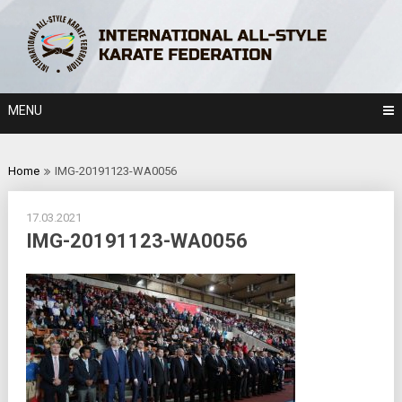
Skip
to
content
MENU
Home
IMG-20191123-WA0056
17.03.2021
IMG-20191123-WA0056