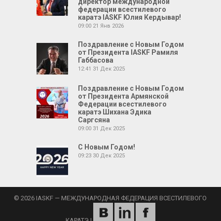
директор международной
федерации всестилевого
каратэ IASKF Юлия Кердывар!
09:00
21 Янв 2026
Поздравление с Новым Годом
от Президента IASKF Рамиля
Габбасова
12:41
31 Дек 2025
Поздравление с Новым Годом
от Президента Армянской
Федерации всестилевого
каратэ Шихана Эдика
Саргсяна
09:00
31 Дек 2025
С Новым Годом!
09:23
30 Дек 2025
© 2026 IASKF — МЕЖДУНАРОДНАЯ ФЕДЕРАЦИЯ ВСЕСТИЛЕВОГО
КАРАТЭ
|