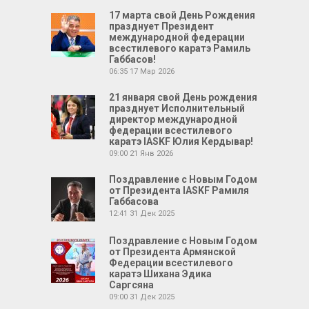
17 марта свой День Рождения
празднует Президент
международной федерации
всестилевого каратэ Рамиль
Габбасов!
06:35
17 Мар 2026
21 января свой День рождения
празднует Исполнительный
директор международной
федерации всестилевого
каратэ IASKF Юлия Кердывар!
09:00
21 Янв 2026
Поздравление с Новым Годом
от Президента IASKF Рамиля
Габбасова
12:41
31 Дек 2025
Поздравление с Новым Годом
от Президента Армянской
Федерации всестилевого
каратэ Шихана Эдика
Саргсяна
09:00
31 Дек 2025