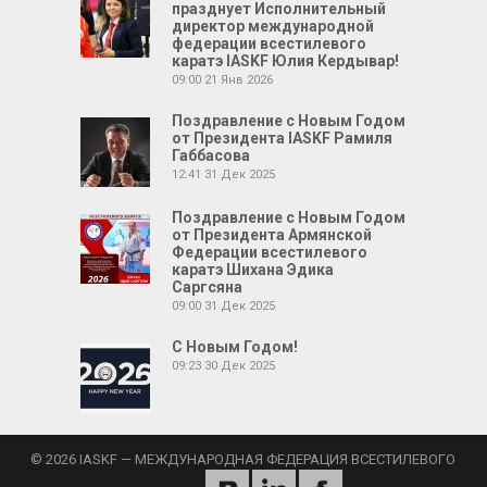
празднует Исполнительный
директор международной
федерации всестилевого
каратэ IASKF Юлия Кердывар!
09:00
21 Янв 2026
Поздравление с Новым Годом
от Президента IASKF Рамиля
Габбасова
12:41
31 Дек 2025
Поздравление с Новым Годом
от Президента Армянской
Федерации всестилевого
каратэ Шихана Эдика
Саргсяна
09:00
31 Дек 2025
С Новым Годом!
09:23
30 Дек 2025
© 2026 IASKF — МЕЖДУНАРОДНАЯ ФЕДЕРАЦИЯ ВСЕСТИЛЕВОГО