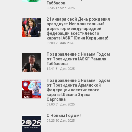
Габбасов!
06:35
17 Мар 2026
21 января свой День рождения
празднует Исполнительный
директор международной
федерации всестилевого
каратэ IASKF Юлия Кердывар!
09:00
21 Янв 2026
Поздравление с Новым Годом
от Президента IASKF Рамиля
Габбасова
12:41
31 Дек 2025
Поздравление с Новым Годом
от Президента Армянской
Федерации всестилевого
каратэ Шихана Эдика
Саргсяна
09:00
31 Дек 2025
С Новым Годом!
09:23
30 Дек 2025