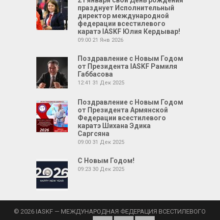
21 января свой День рождения
празднует Исполнительный
директор международной
федерации всестилевого
каратэ IASKF Юлия Кердывар!
09:00
21 Янв 2026
Поздравление с Новым Годом
от Президента IASKF Рамиля
Габбасова
12:41
31 Дек 2025
Поздравление с Новым Годом
от Президента Армянской
Федерации всестилевого
каратэ Шихана Эдика
Саргсяна
09:00
31 Дек 2025
С Новым Годом!
09:23
30 Дек 2025
© 2026 IASKF — МЕЖДУНАРОДНАЯ ФЕДЕРАЦИЯ ВСЕСТИЛЕВОГО