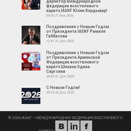
директор международной
федерации всестилевого
каратэ IASKF Юлия Кердывар!
09:00
21 Янв 2026
Поздравление с Новым Годом
от Президента IASKF Рамиля
Габбасова
12:41
31 Дек 2025
Поздравление с Новым Годом
от Президента Армянской
Федерации всестилевого
каратэ Шихана Эдика
Саргсяна
09:00
31 Дек 2025
С Новым Годом!
09:23
30 Дек 2025
© 2026 IASKF — МЕЖДУНАРОДНАЯ ФЕДЕРАЦИЯ ВСЕСТИЛЕВОГО
КАРАТЭ
|