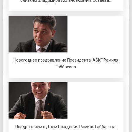
близким Владимира Асланбековича Созаева…
Новогоднее поздравление Президента IASKF Рамиля
Габбасова
Поздравляем с Днем Рождения Рамиля Габбасова!