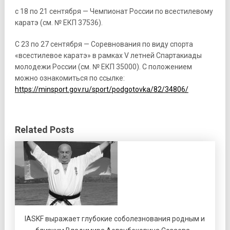
с 18 по 21 сентября — Чемпионат России по всестилевому
каратэ (см. № ЕКП 37536).
С 23 по 27 сентября — Соревнования по виду спорта
«всестилевое каратэ» в рамках V летней Спартакиады
молодежи России (см. № ЕКП 35000). С положением
можно ознакомиться по ссылке:
https://minsport.gov.ru/sport/podgotovka/82/34806/
Related Posts
IASKF выражает глубокие соболезнования родным и