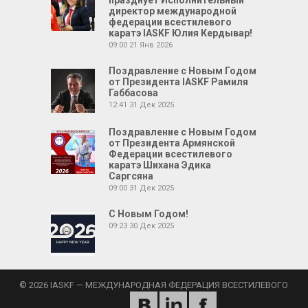
празднует Исполнительный
директор международной
федерации всестилевого
каратэ IASKF Юлия Кердывар!
09:00
21 Янв 2026
Поздравление с Новым Годом
от Президента IASKF Рамиля
Габбасова
12:41
31 Дек 2025
Поздравление с Новым Годом
от Президента Армянской
Федерации всестилевого
каратэ Шихана Эдика
Саргсяна
09:00
31 Дек 2025
С Новым Годом!
09:23
30 Дек 2025
© 2026 IASKF — МЕЖДУНАРОДНАЯ ФЕДЕРАЦИЯ ВСЕСТИЛЕВОГО