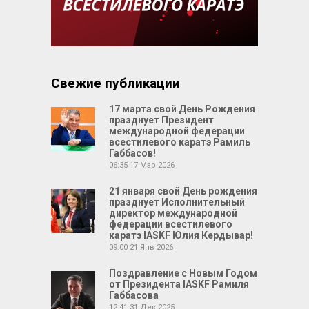
Свежие публикации
17 марта свой День Рождения
празднует Президент
международной федерации
всестилевого каратэ Рамиль
Габбасов!
06:35
17 Мар 2026
21 января свой День рождения
празднует Исполнительный
директор международной
федерации всестилевого
каратэ IASKF Юлия Кердывар!
09:00
21 Янв 2026
Поздравление с Новым Годом
от Президента IASKF Рамиля
Габбасова
12:41
31 Дек 2025