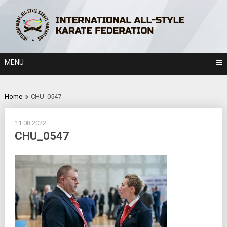
Skip
to
content
MENU
Home
CHU_0547
11.08.2022
CHU_0547