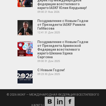
директор международной
федерации всестилевого
каратэ IASKF Юлия Кердывар!
09:00
21 Янв 2026
Поздравление с Новым Годом
от Президента IASKF Рамиля
Габбасова
12:41
31 Дек 2025
Поздравление с Новым Годом
от Президента Армянской
Федерации всестилевого
каратэ Шихана Эдика
Саргсяна
09:00
31 Дек 2025
С Новым Годом!
09:23
30 Дек 2025
© 2026 IASKF — МЕЖДУНАРОДНАЯ ФЕДЕРАЦИЯ ВСЕСТИЛЕВОГО
КАРАТЭ
|