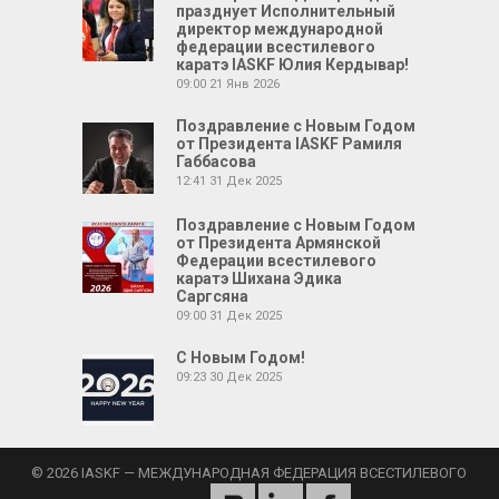
празднует Исполнительный
директор международной
федерации всестилевого
каратэ IASKF Юлия Кердывар!
09:00
21 Янв 2026
Поздравление с Новым Годом
от Президента IASKF Рамиля
Габбасова
12:41
31 Дек 2025
Поздравление с Новым Годом
от Президента Армянской
Федерации всестилевого
каратэ Шихана Эдика
Саргсяна
09:00
31 Дек 2025
С Новым Годом!
09:23
30 Дек 2025
© 2026 IASKF — МЕЖДУНАРОДНАЯ ФЕДЕРАЦИЯ ВСЕСТИЛЕВОГО