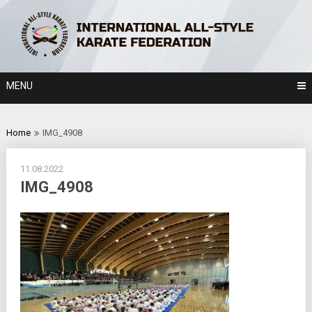
Skip
to
content
MENU
Home
IMG_4908
11.08.2022
IMG_4908