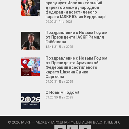
празднует Исполнительный
директор международной
федерации всестилевого
каратэ IASKF Юлия Кердывар!
09:00
21 Янв 2026
Поздравление с Новым Годом
от Президента IASKF Рамиля
Габбасова
12:41
31 Дек 2025
Поздравление с Новым Годом
от Президента Армянской
Федерации всестилевого
каратэ Шихана Эдика
Саргсяна
09:00
31 Дек 2025
С Новым Годом!
09:23
30 Дек 2025
© 2026 IASKF — МЕЖДУНАРОДНАЯ ФЕДЕРАЦИЯ ВСЕСТИЛЕВОГО