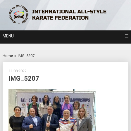
Skip
to
content
MENU
Home
IMG_5207
11.08.2022
IMG_5207