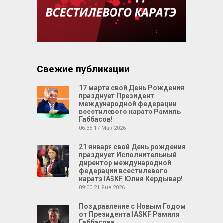
Свежие публикации
17 марта свой День Рождения
празднует Президент
международной федерации
всестилевого каратэ Рамиль
Габбасов!
06:35
17 Мар 2026
21 января свой День рождения
празднует Исполнительный
директор международной
федерации всестилевого
каратэ IASKF Юлия Кердывар!
09:00
21 Янв 2026
Поздравление с Новым Годом
от Президента IASKF Рамиля
Габбасова