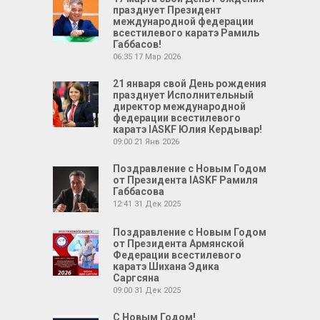
празднует Президент
международной федерации
всестилевого каратэ Рамиль
Габбасов!
06:35
17 Мар 2026
21 января свой День рождения
празднует Исполнительный
директор международной
федерации всестилевого
каратэ IASKF Юлия Кердывар!
09:00
21 Янв 2026
Поздравление с Новым Годом
от Президента IASKF Рамиля
Габбасова
12:41
31 Дек 2025
Поздравление с Новым Годом
от Президента Армянской
Федерации всестилевого
каратэ Шихана Эдика
Саргсяна
09:00
31 Дек 2025
С Новым Годом!