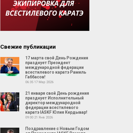
Свежие публикации
17 марта свой День Рождения
празднует Президент
международной федерации
всестилевого каратэ Рамиль
Габбасов!
06:35
17 Мар 2026
21 января свой День рождения
празднует Исполнительный
директор международной
федерации всестилевого
каратэ IASKF Юлия Кердывар!
09:00
21 Янв 2026
Поздравление с Новым Годом