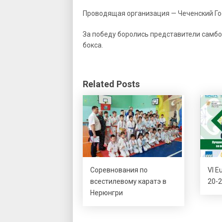
Проводящая организация — Чеченский Го
За победу боролись представители самбо,
бокса.
Related Posts
Соревнования по
VI E
всестилевому каратэ в
20-2
Нерюнгри