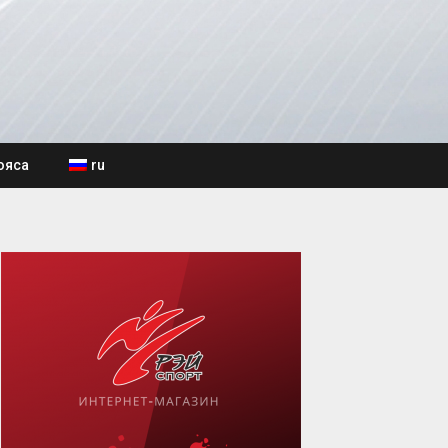
ояса
ru