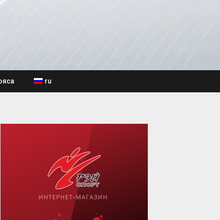
ояса
ru