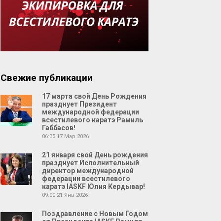
Свежие публикации
17 марта свой День Рождения
празднует Президент
международной федерации
всестилевого каратэ Рамиль
Габбасов!
06:35
17 Мар 2026
21 января свой День рождения
празднует Исполнительный
директор международной
федерации всестилевого
каратэ IASKF Юлия Кердывар!
09:00
21 Янв 2026
Поздравление с Новым Годом