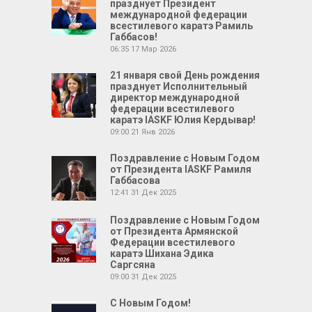
празднует Президент
международной федерации
всестилевого каратэ Рамиль
Габбасов!
06:35
17 Мар 2026
21 января свой День рождения
празднует Исполнительный
директор международной
федерации всестилевого
каратэ IASKF Юлия Кердывар!
09:00
21 Янв 2026
Поздравление с Новым Годом
от Президента IASKF Рамиля
Габбасова
12:41
31 Дек 2025
Поздравление с Новым Годом
от Президента Армянской
Федерации всестилевого
каратэ Шихана Эдика
Саргсяна
09:00
31 Дек 2025
С Новым Годом!