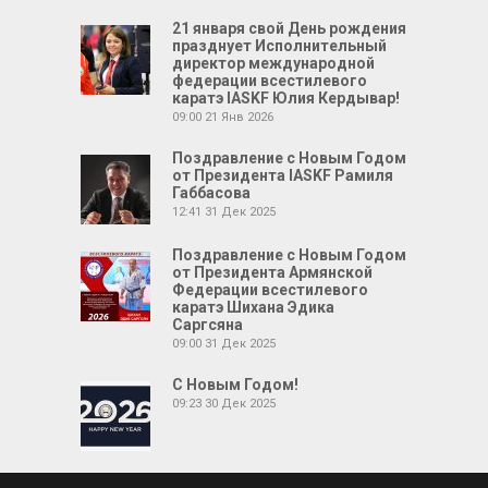
21 января свой День рождения
празднует Исполнительный
директор международной
федерации всестилевого
каратэ IASKF Юлия Кердывар!
09:00
21 Янв 2026
Поздравление с Новым Годом
от Президента IASKF Рамиля
Габбасова
12:41
31 Дек 2025
Поздравление с Новым Годом
от Президента Армянской
Федерации всестилевого
каратэ Шихана Эдика
Саргсяна
09:00
31 Дек 2025
С Новым Годом!
09:23
30 Дек 2025