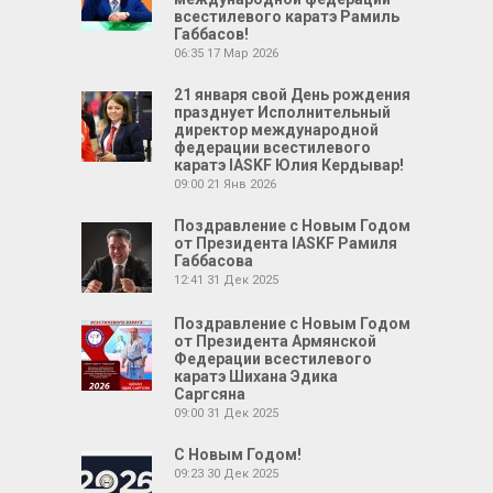
всестилевого каратэ Рамиль
Габбасов!
06:35
17 Мар 2026
21 января свой День рождения
празднует Исполнительный
директор международной
федерации всестилевого
каратэ IASKF Юлия Кердывар!
09:00
21 Янв 2026
Поздравление с Новым Годом
от Президента IASKF Рамиля
Габбасова
12:41
31 Дек 2025
Поздравление с Новым Годом
от Президента Армянской
Федерации всестилевого
каратэ Шихана Эдика
Саргсяна
09:00
31 Дек 2025
С Новым Годом!
09:23
30 Дек 2025