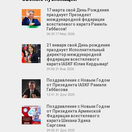
17 марта свой День Рождения
празднует Президент
международной федерации
всестилевого каратэ Рамиль
Габбасов!
06:35
17 Мар 2026
21 января свой День рождения
празднует Исполнительный
директор международной
федерации всестилевого
каратэ IASKF Юлия Кердывар!
09:00
21 Янв 2026
Поздравление с Новым Годом
от Президента IASKF Рамиля
Габбасова
12:41
31 Дек 2025
Поздравление с Новым Годом
от Президента Армянской
Федерации всестилевого
каратэ Шихана Эдика
Саргсяна
09:00
31 Дек 2025