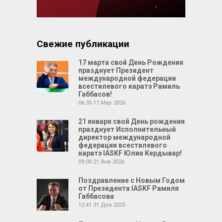
Свежие публикации
17 марта свой День Рождения
празднует Президент
международной федерации
всестилевого каратэ Рамиль
Габбасов!
06:35
17 Мар 2026
21 января свой День рождения
празднует Исполнительный
директор международной
федерации всестилевого
каратэ IASKF Юлия Кердывар!
09:00
21 Янв 2026
Поздравление с Новым Годом
от Президента IASKF Рамиля
Габбасова
12:41
31 Дек 2025