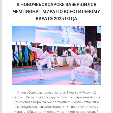
В НОВОЧЕБОКСАРСКЕ ЗАВЕРШИЛСЯ
ЧЕМПИОНАТ МИРА ПО ВСЕСТИЛЕВОМУ
КАРАТЭ 2025 ГОДА
Итоги общекомандного зачета: 1 место — Россия 2
место — Республика Беларусь 3 место — Армения Кроме
Чемпионата мира, также состоялись Первенство мира
и международный Фестиваль IASKF по всестилевому
каратэ. Общее количество участников соревнований