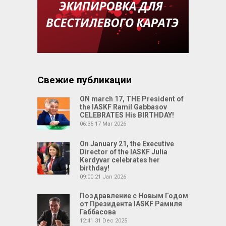
Свежие публикации
ON march 17, THE President of
the IASKF Ramil Gabbasov
CELEBRATES His BIRTHDAY!
06:35
17 Mar 2026
On January 21, the Executive
Director of the IASKF Julia
Kerdyvar celebrates her
birthday!
09:00
21 Jan 2026
Поздравление с Новым Годом
от Президента IASKF Рамиля
Габбасова
12:41
31 Dec 2025