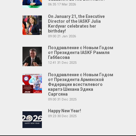
06:35
17 Mar 2026
On January 21, the Executive
Director of the IASKF Julia
Kerdyvar celebrates her
birthday!
09:00
21 Jan 2026
Поздравление с Новым Годом
от Президента IASKF Рамиля
Габбасова
12:41
31 Dec 2025
Поздравление с Новым Годом
от Президента Армянской
Федерации всестилевого
каратэ Шихана Эдика
Саргсяна
09:00
31 Dec 2025
Happy New Year!
09:23
30 Dec 2025