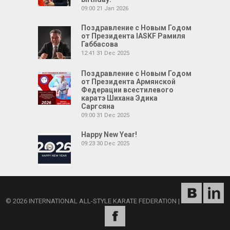
09:00
21 Jan 2026
Поздравление с Новым Годом
от Президента IASKF Рамиля
Габбасова
12:41
31 Dec 2025
Поздравление с Новым Годом
от Президента Армянской
Федерации всестилевого
каратэ Шихана Эдика
Саргсяна
09:00
31 Dec 2025
Happy New Year!
09:23
30 Dec 2025
© 2026 INTERNATIONAL ALL-STYLE KARATE FEDERATION
|