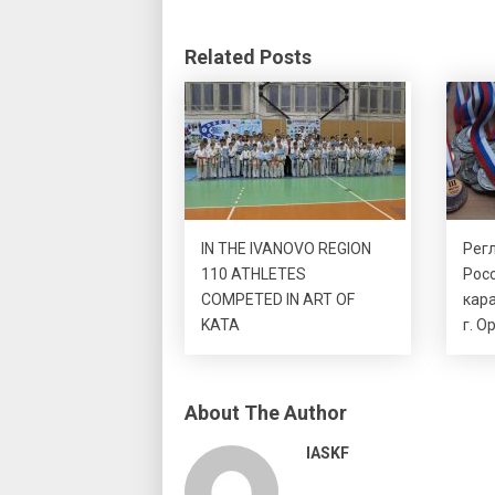
Related Posts
IN THE IVANOVO REGION
Рег
110 ATHLETES
Рос
COMPETED IN ART OF
кара
KATA
г. О
About The Author
IASKF