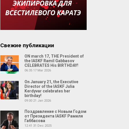
Свежие публикации
ON march 17, THE President of
the IASKF Ramil Gabbasov
CELEBRATES His BIRTHDAY!
06:35
17 Mar 2026
On January 21, the Executive
Director of the IASKF Julia
Kerdyvar celebrates her
birthday!
09:00
21 Jan 2026
Поздравление с Новым Годом
от Президента IASKF Рамиля
Габбасова
12:41
31 Dec 2025