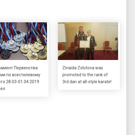
ламент Первенства
Zinaida Zolotova was
сии по всестилевому
promoted to the rank of
тэ 28.03-01.04.2019
3rd dan at all-style karate!
рёл