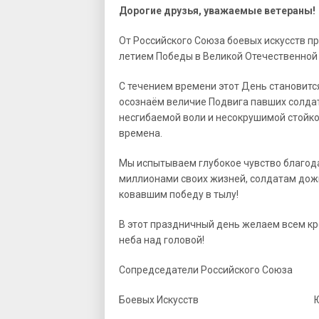
Дорогие друзья, уважаемые ветераны!
От Российского Союза боевых искусств п
летием Победы в Великой Отечественной 
С течением времени этот День становится
осознаём величие Подвига павших солдат
несгибаемой воли и несокрушимой стойко
времена.
Мы испытываем глубокое чувство благод
миллионами своих жизней, солдатам дожи
ковавшим победу в тылу!
В этот праздничный день желаем всем кр
неба над головой!
Сопредседатели Российского Союза
Боевых Искусств Ю.П. 