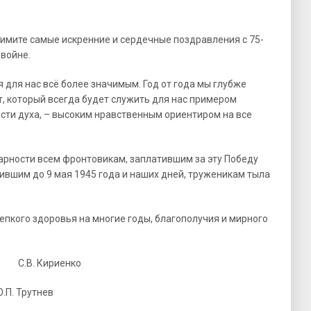
римите самые искренние и сердечные поздравления с 75-
войне.
 для нас всё более значимым. Год от года мы глубже
, который всегда будет служить для нас примером
сти духа, – высоким нравственным ориентиром на все
арности всем фронтовикам, заплатившим за эту Победу
вшим до 9 мая 1945 года и наших дней, труженикам тыла
епкого здоровья на многие годы, благополучия и мирного
 С.В. Кириенко
Трутнев