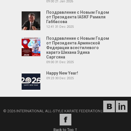
09:00
21 Jan 2026
Поздравление с Новым Годом
от Президента IASKF Рамиля
Габбасова
12:41
31 Dec 2025
Поздравление с Новым Годом
от Президента Армянской
Федерации всестилевого
каратэ Шихана Эдика
Саргсяна
09:00
31 Dec 2025
Happy New Year!
09:23
30 Dec 2025
© 2026 INTERNATIONAL ALL-STYLE KARATE FEDERATION
|
Back to Top ↑