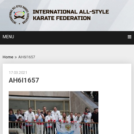
Skip
to
content
MENU
Home
AH6I1657
17.03.2021
AH6I1657