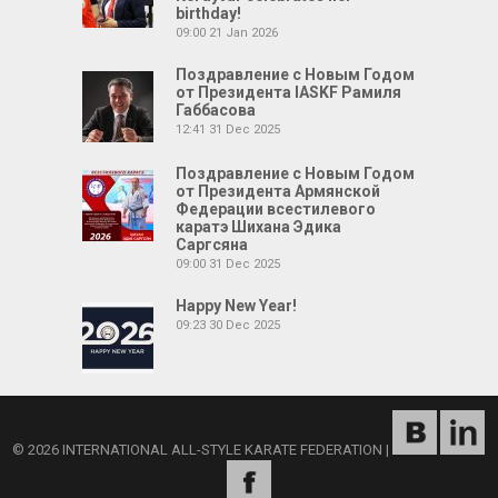
birthday!
09:00
21 Jan 2026
Поздравление с Новым Годом
от Президента IASKF Рамиля
Габбасова
12:41
31 Dec 2025
Поздравление с Новым Годом
от Президента Армянской
Федерации всестилевого
каратэ Шихана Эдика
Саргсяна
09:00
31 Dec 2025
Happy New Year!
09:23
30 Dec 2025
© 2026 INTERNATIONAL ALL-STYLE KARATE FEDERATION
|