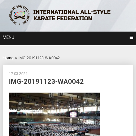
Skip
to
content
MENU
Home
IMG-20191123-WA0042
17.03.2021
IMG-20191123-WA0042