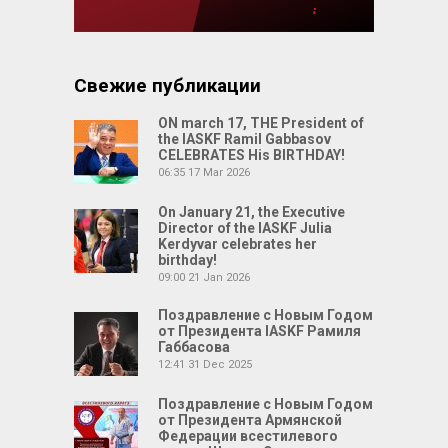
Свежие публикации
ON march 17, THE President of
the IASKF Ramil Gabbasov
CELEBRATES His BIRTHDAY!
06:35
17 Mar 2026
On January 21, the Executive
Director of the IASKF Julia
Kerdyvar celebrates her
birthday!
09:00
21 Jan 2026
Поздравление с Новым Годом
от Президента IASKF Рамиля
Габбасова
12:41
31 Dec 2025
Поздравление с Новым Годом
от Президента Армянской
Федерации всестилевого