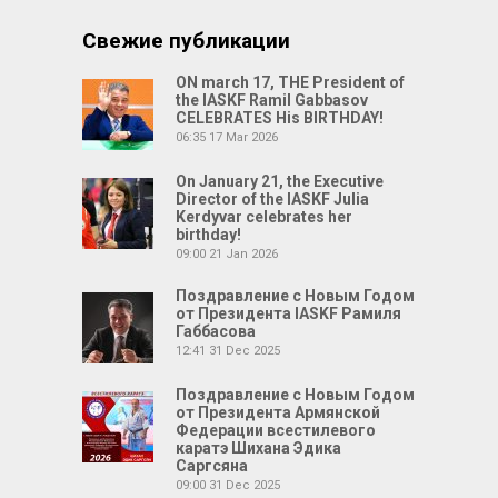
Свежие публикации
ON march 17, THE President of
the IASKF Ramil Gabbasov
CELEBRATES His BIRTHDAY!
06:35
17 Mar 2026
On January 21, the Executive
Director of the IASKF Julia
Kerdyvar celebrates her
birthday!
09:00
21 Jan 2026
Поздравление с Новым Годом
от Президента IASKF Рамиля
Габбасова
12:41
31 Dec 2025
Поздравление с Новым Годом
от Президента Армянской
Федерации всестилевого
каратэ Шихана Эдика
Саргсяна
09:00
31 Dec 2025