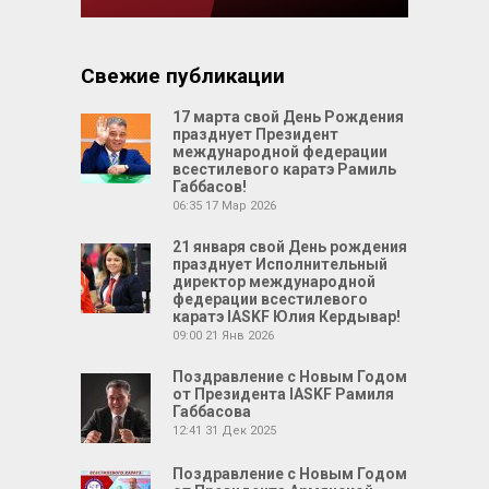
Свежие публикации
17 марта свой День Рождения
празднует Президент
международной федерации
всестилевого каратэ Рамиль
Габбасов!
06:35
17 Мар 2026
21 января свой День рождения
празднует Исполнительный
директор международной
федерации всестилевого
каратэ IASKF Юлия Кердывар!
09:00
21 Янв 2026
Поздравление с Новым Годом
от Президента IASKF Рамиля
Габбасова
12:41
31 Дек 2025
Поздравление с Новым Годом