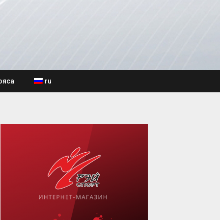
ояса
ru