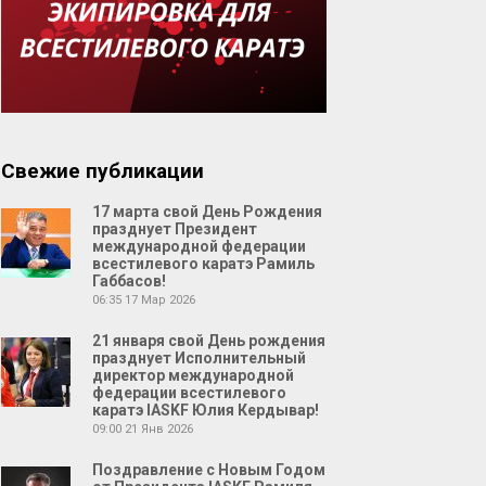
Свежие публикации
17 марта свой День Рождения
празднует Президент
международной федерации
всестилевого каратэ Рамиль
Габбасов!
06:35
17 Мар 2026
21 января свой День рождения
празднует Исполнительный
директор международной
федерации всестилевого
каратэ IASKF Юлия Кердывар!
09:00
21 Янв 2026
Поздравление с Новым Годом