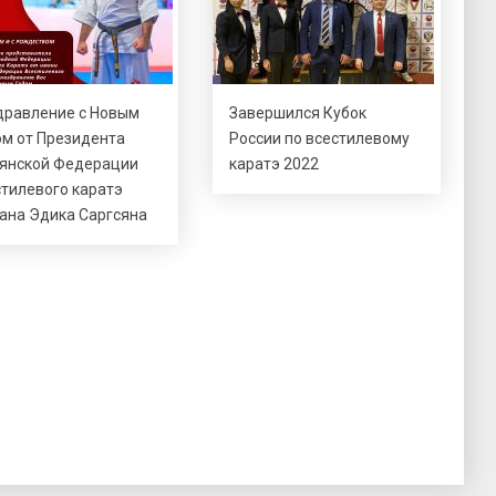
дравление с Новым
Завершился Кубок
ом от Президента
России по всестилевому
янской Федерации
каратэ 2022
стилевого каратэ
ана Эдика Саргсяна