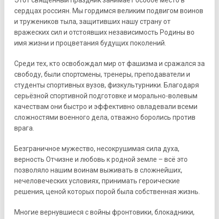
сердцах россиян. Мы гордимся великим подвигом воинов
и тружеников тыла, защитивших нашу страну от
вражеских сил и отстоявших независимость Родины во
имя жизни и процветания будущих поколений.
Среди тех, кто освобождал мир от фашизма и сражался за
свободу, были спортсмены, тренеры, преподаватели и
студенты спортивных вузов, физкультурники. Благодаря
серьёзной спортивной подготовке и морально-волевым
качествам они быстро и эффективно овладевали всеми
сложностями военного дела, отважно боролись против
врага.
Безграничное мужество, несокрушимая сила духа,
верность Отчизне и любовь к родной земле – всё это
позволяло нашим воинам выживать в сложнейших,
нечеловеческих условиях, принимать героические
решения, ценой которых порой была собственная жизнь.
Многие вернувшиеся с войны фронтовики, блокадники,