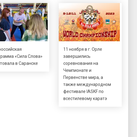
российская
11 ноября в г. Орле
грамма «Сила Слова»
завершились
товала в Саранске
соревнования на
Чемпионате и
Первенстве мира, а
также международном
фестивале IASKF по
всестилевому каратэ