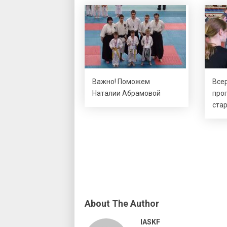
Важно! Поможем
Все
Наталии Абрамовой
про
стар
About The Author
IASKF