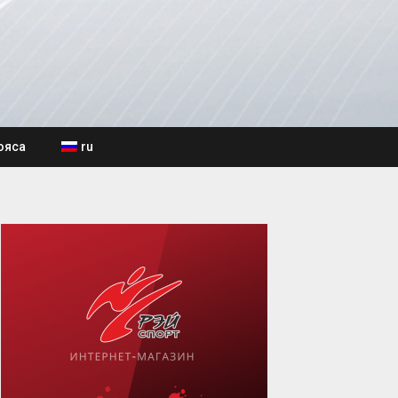
ояса
ru