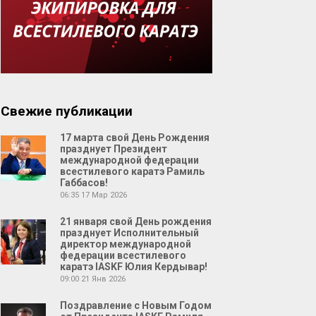
Свежие публикации
17 марта свой День Рождения
празднует Президент
международной федерации
всестилевого каратэ Рамиль
Габбасов!
06:35
17 Мар 2026
21 января свой День рождения
празднует Исполнительный
директор международной
федерации всестилевого
каратэ IASKF Юлия Кердывар!
09:00
21 Янв 2026
Поздравление с Новым Годом