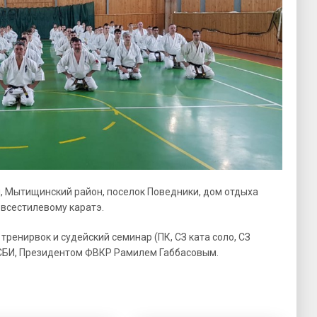
ти, Мытищинский район, поселок Поведники, дом отдыха
всестилевому каратэ.
тренирвок и судейский семинар (ПК, СЗ ката соло, СЗ
СБИ, Президентом ФВКР Рамилем Габбасовым.